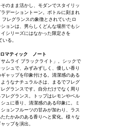
をそのまま活かし、モダンでスタイリッ
グラデーショントーン。ボトルに刻まれ
 フレグランスの象徴とされていたロ
ーションは、男らしくどんな場所でもシ
ライシリーズにはなかった限定さを
ている。
 アロマティック ノート
サムライ ブラックライト」。シックで
レッシュで、みずみずしく、優しい香り
のギャップを印象付ける。清潔感のある
くようなナチュラルさは、まるでフレグ
フレグランスです。自分だけでなく周り
るフレグランス。トップはレモンやベル
ッシュに香り、清潔感のある印象に。ミ
ッションフルーツの甘みが加わり、ラス
あたたかみのある香りへと変化。様々な
ギャップを演出。