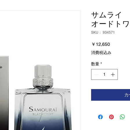
サムライ
オードト
SKU： 934571
価
￥12,650
格
消費税込み
数量
*
カ