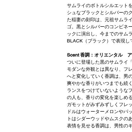
サムライのボトルシルエット
シュなブラックとシルバーの
た稲妻の刻印は、元祖サムライ
ゴ。黒とシルバーのコンビネ
ックに演出し、今までのサム
BLACK（ブラック）で表現し
Scent 香調：オリエンタル
ついに登場した黒のサムライ「
モダンな外観とは異なり、フ
へと変化していく香調は、男
爽やかな香りがいつまでも続
ランスをつけていないような
の人も、香りの変化を楽しめ
ガモットがみずみずしくフレ
ドルはウォーターメロンやパ
トはシダーウッドやムスクの
表情を見せる香調は、男性の