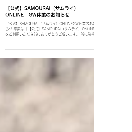
4月17日
【公式】SAMOURAI（サムライ）
ONLINE GW休業のお知らせ
【公式】SAMOURAI（サムライ）ONLINEGW休業のお知
らせ 平素は「【公式】SAMOURAI（サムライ）ONLINE」
をご利用いただき誠にありがとうございます。 誠に勝手な
がら、下記期間を年末年始休業とさせていただきます。 休
業期間中、お客様には大変ご迷惑をお掛け致しますが、 何
卒ご理解とご協力を賜りますようお願い申し上げます。 ■
休業期間：2026年5月2日（土）〜2026年5月6日（水）
◎4月28日（火）16時までにいただいたご注文につきまし
ては4月30日（木）に発送いたします。 ◎4月28日（火）
16時以降にいただいたご注文につきましては、5月7日
（木）以降に順次発送いたします。 休業期間中は商品の注
文、メールでのお問い合わせは受付しておりますが、 商品
の発送・お問い合わせのへのご返答につきましては誠に勝
手ながら、5月7日（火）より 順次対応となりますのでご了
承ください。 ご理解の程よろしくお願いいたします。