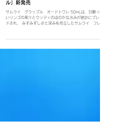
3月23日
青い水と果実の香り「サムライ グラップ
ル」新発売
サムライ グラップル オードトワレ 50mLは、甘酸っぱ
いリンゴの果汁とウッディのほのかな渋みが絶妙にブレン
ドされ、 みずみずしさと深みを両立したサムライ フレグ
ランスの原点を描写する香り。 純粋さと強さの二面性を、
この香りで表現してみてください。 サムライ グラップ
ル オードトワレ