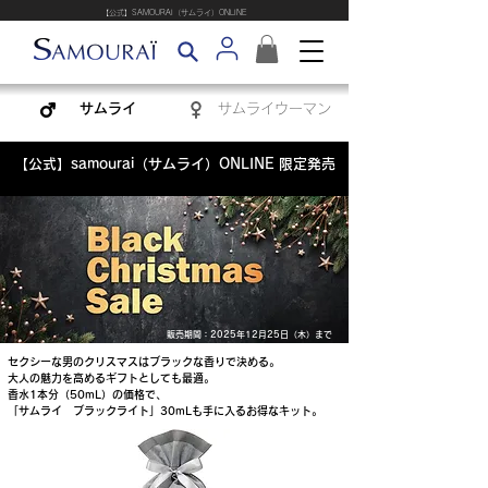
​【公式】SAMOURAI（サムライ）ONLINE
サムライ
サムライウーマン
【公式】samourai（サムライ）ONLINE 限定発売
販売期間：2025年12月25日（木）まで​
セクシーな男のクリスマスはブラックな香りで決める。
大人の魅力を高めるギフトとしても最適。
香水1本分（50mL）の価格で、
「サムライ ブラックライト」30mLも手に入るお得なキット。