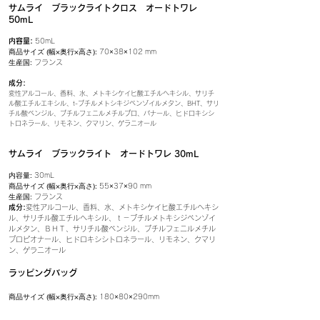
サムライ ブラックライトクロス オードトワレ
50mL
内容量:
50mL
商品サイズ (幅×奥行×高さ):
70×38×102 mm
生産国:
フランス
成分:
変性アルコール、香料、水、メトキシケイヒ酸エチルヘキシル、サリチ
ル酸エチルエキシル、t-ブチルメトシキジベンゾイルメタン、BHT、サリ
チル酸ベンジル、ブチルフェニルメチルプロ、パナール、ヒドロキシシ
トロネラール、リモネン、クマリン、ゲラニオール
サムライ ブラックライト オードトワレ 30mL
内容量:
30mL
商品サイズ (幅×奥行×高さ):
55×37×90 mm
生産国:
フランス
成分:
変性アルコール、香料、水、メトキシケイヒ酸エチルヘキシ
ル、サリチル酸エチルヘキシル、ｔ－ブチルメトキシジベンゾイ
ルメタン、ＢＨＴ、サリチル酸ベンジル、ブチルフェニルメチル
プロピオナール、ヒドロキシシトロネラール、リモネン、クマリ
ン、ゲラニオール
ラッピングバッグ
商品サイズ (幅×奥行×高さ):
180×80×290mm